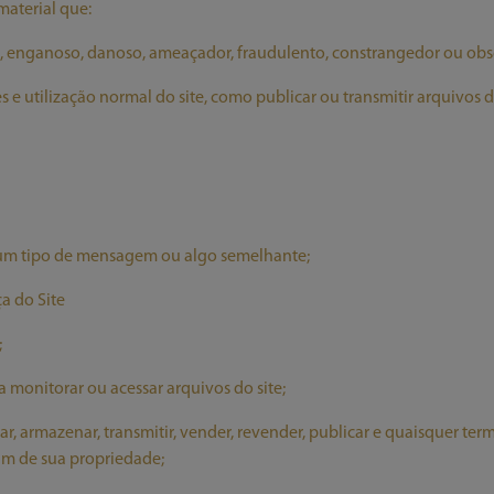
material que:
vo, enganoso, danoso, ameaçador, fraudulento, constrangedor ou ob
 e utilização normal do site, como publicar ou transmitir arquivos de
lgum tipo de mensagem ou algo semelhante;
ça do Site
;
a monitorar ou acessar arquivos do site;
pagar, armazenar, transmitir, vender, revender, publicar e quaisquer t
am de sua propriedade;