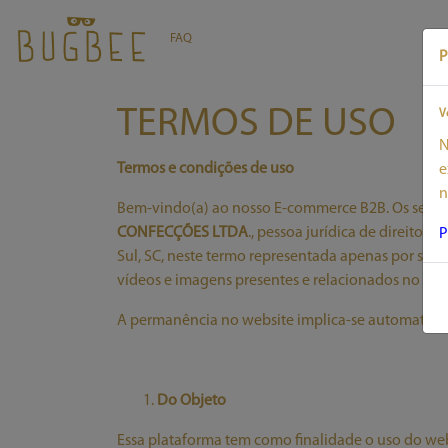
FAQ
P
TERMOS DE USO
V
N
Termos e condições de uso
e
n
Bem-vindo(a) ao nosso E-commerce B2B. Os serviç
CONFECÇÕES LTDA
., pessoa jurídica de direito 
P
Sul, SC, neste termo representada apenas por site,
vídeos e imagens presentes e relacionados no me
A permanência no website implica-se automaticame
Do Objeto
Essa plataforma tem como finalidade o uso do we