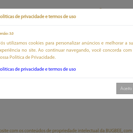
ENTRAR
oliticas de privacidade e termos de uso
ersão: 3.0
ós utilizamos cookies para personalizar anúncios e melhorar a s
xperiência no site. Ao continuar navegando, você concorda com
ossa Política de Privacidade.
os e/ou produtos são oferecidos pela
BUGBEE
, a qual é compreend
privado, inscrita no CNPJ sob nº 10.582.301/0001-24, com sede na rua H
oliticas de privacidade e termos de uso
 blog ou empresa, responsável e titular da propriedade intelectual, c
smo.
Aceito
nte na aceitação tácita do presente termos de uso a seguir.
bsite com os conteúdos de propriedade intelectual da BUGBEE, com 