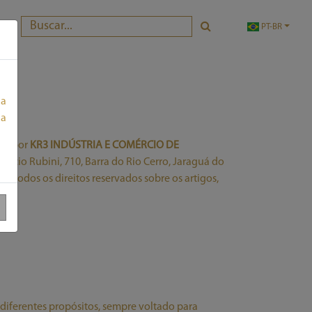
PT-BR
ua
 a
ida por
KR3 INDÚSTRIA E COMÉRCIO DE
orácio Rubini, 710, Barra do Rio Cerro, Jaraguá do
om todos os direitos reservados sobre os artigos,
diferentes propósitos, sempre voltado para