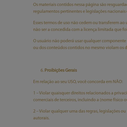
Os materiais contidos nessa página são resguard
regulamentos pertinentes e legislações nacionais 
Esses termos de uso não cedem ou transferem ao us
não ser a concedida com a licença limitada que fo
O usuário não poderá usar qualquer componente da
ou dos conteúdos contidos no mesmo violam os dir
Proibições Gerais
Em relação ao seu USO, você concorda em NÃO:
1 – Violar quaisquer direitos relacionados a priva
comerciais de terceiros, incluindo a (nome físico ou
2 – Violar qualquer uma das regras, legislações ou 
autorais.