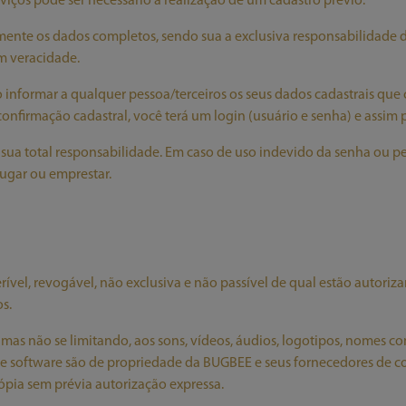
viços pode ser necessário a realização de um cadastro prévio.
amente os dados completos, sendo sua a exclusiva responsabilidade 
 veracidade.
 informar a qualquer pessoa/terceiros os seus dados cadastrais que
 confirmação cadastral, você terá um login (usuário e senha) e assim 
e sua total responsabilidade. Em caso de uso indevido da senha ou 
alugar ou emprestar.
vel, revogável, não exclusiva e não passível de qual estão autorizand
s.
mas não se limitando, aos sons, vídeos, áudios, logotipos, nomes come
a e software são de propriedade da BUGBEE
e seus fornecedores de c
cópia sem prévia autorização expressa.