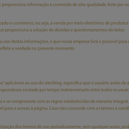
roporciona informação e conteúdo de alta qualidade, feito por equi
ado e-commerce, ou seja, a venda por meio eletrônico de produtos 
 que proporciona a solução de dúvidas e questionamentos do leitor.
 uso destas informações, e que nossa empresa fará o possível para
reflete a verdade no presente momento.
plicáveis ao uso do site/blog, especifica que o usuário antes de ace
 espontânea vontade por tempo indeterminado entre todos os usuários
ita e se compromete com as regras estabelecidas de maneira integral,
el para o acesso à página. Caso não concorde com os termos e cond
tualização dos termos de uso periodicamente, sem qualquer aviso, pod