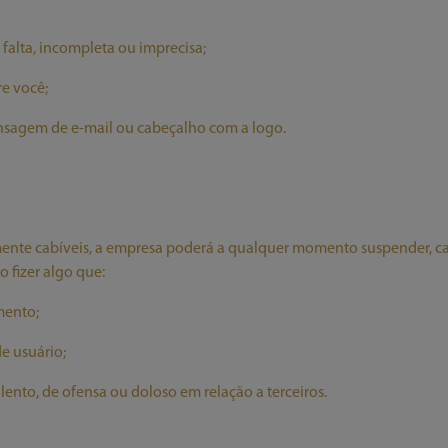
falta, incompleta ou imprecisa;
re você;
sagem de e-mail ou cabeçalho com a logo.
te cabíveis, a empresa poderá a qualquer momento suspender, canc
 fizer algo que:
mento;
e usuário;
nto, de ofensa ou doloso em relação a terceiros.