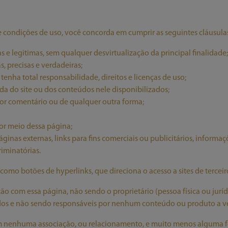
e condições de uso, você concorda em cumprir as seguintes cláusula
as e legitimas, sem qualquer desvirtualização da principal finalidade;
, precisas e verdadeiras;
enha total responsabilidade, direitos e licenças de uso;
ida do site ou dos conteúdos nele disponibilizados;
por comentário ou de qualquer outra forma;
por meio dessa página;
as externas, links para fins comerciais ou publicitários, informações
riminatórias.
como botões de hyperlinks, que direciona o acesso a sites de terceir
ão com essa página, não sendo o proprietário (pessoa física ou jurí
dos e não sendo responsáveis por nenhum conteúdo ou produto a ve
em nenhuma associação, ou relacionamento, e muito menos alguma f